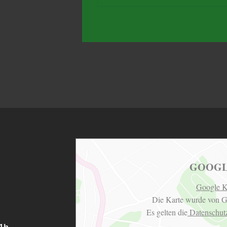
GOOGL
Google K
Die Karte wurde von G
Es gelten die
Datenschut