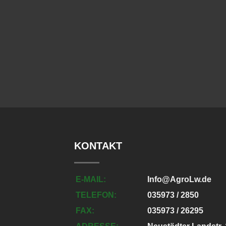
KONTAKT
E-MAIL:
Info@AgroLw.de
TELEFON:
035973 / 2850
FAX:
035973 / 26295