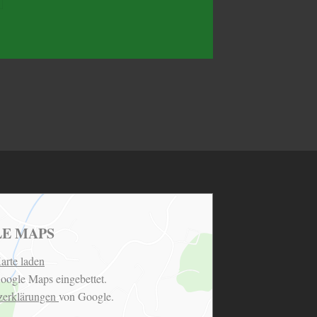
E MAPS
arte laden
oogle Maps eingebettet.
zerklärungen
von Google.